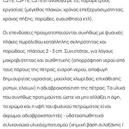
C2TE, C2FTE, C2TES1 ανάλογα με τις παραμέτρους
εργασίας (μέγεθος πλακών, χρόνος επεξεργασιμότητας,
χρόνος πήξης, πορώδες, ευαισθησία κτλ).
Οι επενδύσεις πραγματοποιούνται συνήθως με φυσικές
πλάκες πωρόλιθου κατάλληλης σκληρότητας και
πορώδους, πλάτους 2 - 3 cm. Συνιστάται, για λόγους
μακροβιότητας και αισθητικής (απορρόφηση νερού από
τους πόρους της πέτρας, εισροή νερού, αποφυγή
δημιουργίας υγρασίας, μούχλας χλωρίδας, επικάθισης
ρύπων, ελαίων) η αδιαβροχοποίηση της πέτρας. Τα υλικά
που συνήθως προτιμούνται ώστε να μην αλλάξει η όψη,
το χρώμα και η υφή του φυσικού πετρώματος είναι
άχρωμοι αδιαβροχοποιητές - υδατοαπωθητικά
σιλικονούχα υλικά εμποτισμού (χημική βάση σιλοξάνης /