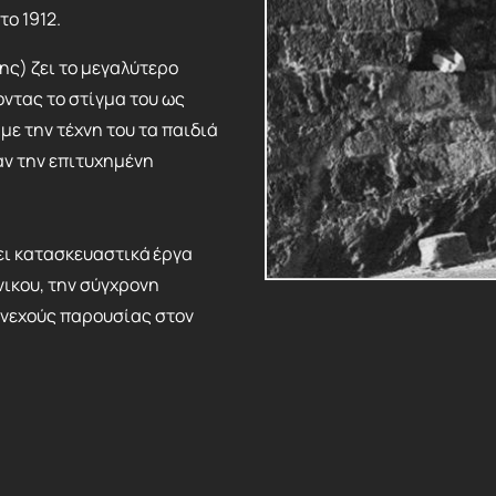
το 1912.
ης) ζει το μεγαλύτερο
οντας το στίγμα του ως
με την τέχνη του τα παιδιά
αν την επιτυχημένη
δει κατασκευαστικά έργα
ικου, την σύγχρονη
συνεχούς παρουσίας στον