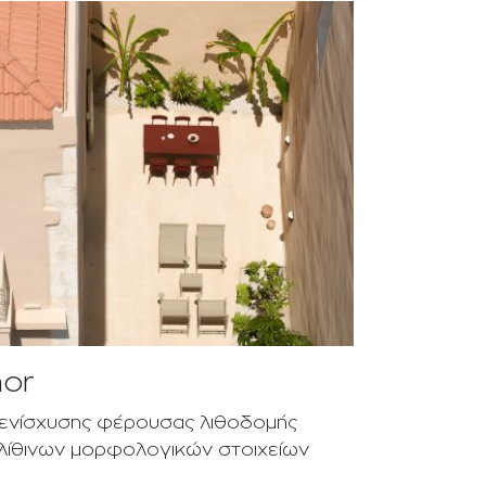
nor
ι ενίσχυσης φέρουσας λιθοδομής
 λίθινων μορφολογικών στοιχείων