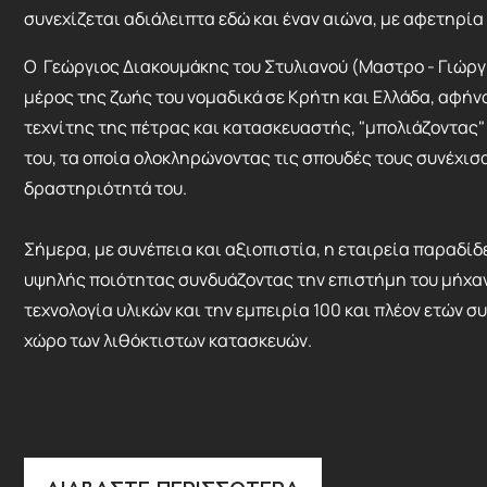
συνεχίζεται αδιάλειπτα εδώ και έναν αιώνα, με αφετηρία 
Ο Γεώργιος Διακουμάκης του Στυλιανού (Μαστρο - Γιώργ
μέρος της ζωής του νομαδικά σε Κρήτη και Ελλάδα, αφήν
τεχνίτης της πέτρας και κατασκευαστής, "μπολιάζοντας" 
του, τα οποία ολοκληρώνοντας τις σπουδές τους συνέχισ
δραστηριότητά του.
Σήμερα, με συνέπεια και αξιοπιστία, η εταιρεία παραδί
Φρούριο Φιρκά,
υψηλής ποιότητας συνδυάζοντας την επιστήμη του μήχαν
Χανιά 1977
τεχνολογία υλικών και την εμπειρία 100 και πλέον ετών 
χώρο των λιθόκτιστων κατασκευών.