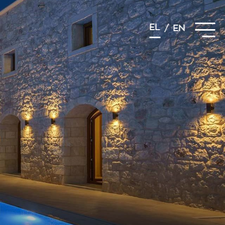
EL
/
EN