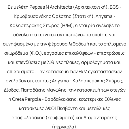
Σε μελέτη Peppas N Architects (Αρχιτεκτονική), BCS -
Κρυοβρυσανάκης Ορέστης (Στατική), Anysma -
Καλησπεράκης Σπύρος (H/M), η εταιρία ανέλαβε το
σύνολο του τεχνικού αντικειμένου το οποίο είναι
συνηφασμένο με την φέρουσα λιθοδομή και το οπλισμένο
σκυρόδεμα (Φ.Ο.), εργασίες επικαλύψεων - επιστρώσεις
και επενδύσεις με λίθινες πλάκες, αρμολογημάτα και
επιχρισμάτα. Την κατασκευή των Η/Μ εγκαταστάσεων
ανέλαβαν οι εταιρίες Anysma - Καλησπεράκης Σπύρος,
Δίοδος, Παπαδάκης Μανώλης, την κατασκευή των στεγών
η Creta Pergola - Βαρδαλαχάκης, εσωτερικές ξύλινες
κατασκευές ΑΦΟΙ Πεσβάντη και μεταλλικές
Σταφυλαράκης (κουφώματα) και Διομανταράκης
(πέργκολα).