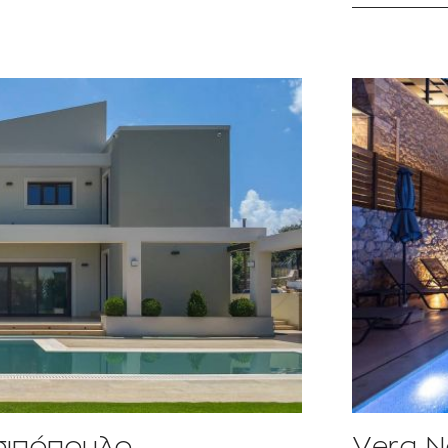
σιπόπουλο
Vera Na